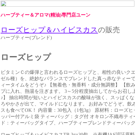
ハーブティー＆アロマ(精油)専門店ユーン
ローズヒップ＆ハイビスカス
の販売
ハーブティー(ブレンド)
ローズヒップ
ビタミンＣの爆弾と言われるローズヒップと、相性の良いク
ゼル種）を、絶妙なバランスでブレンドした真っ赤なティーで
ィータイムをどうぞ♪ 【無着色・無香料・成分無調整】 【飲
プに入れ、熱湯を注ぎます。 3～5分程度抽出してからお召し
♪】 抽出時間が短いとハイビスカスの酸味が強く、スッぱくな
ろやかさが出て、マイルドになります。 お好みでどうぞ。飲
スも食べてOK！ 内容量：30包入（1包3g） 原材料：ローズ
ッパー付アルミ袋 ティーバッグ：タグ付 オキロン不織布ティーバ
ド：ティーバッグタイプ、ハーブティーブレンドティーバッ
ローズヒップ＆ハイビスカスTB 3g×30包 ※有機JAS認証原