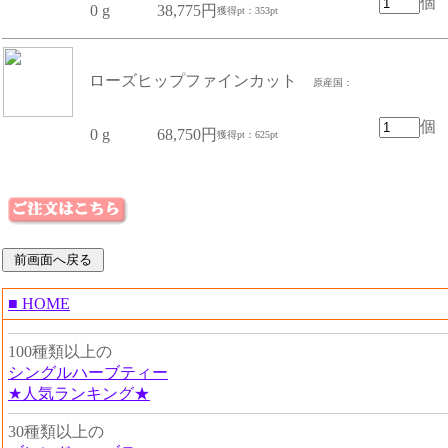
個
0 g
38,775円
獲得pt：353pt
ローズヒップファインカット
原産国：
個
0 g
68,750円
獲得pt：625pt
■ HOME
100種類以上の
シングルハーブティー
★人気ランキング★
30種類以上の