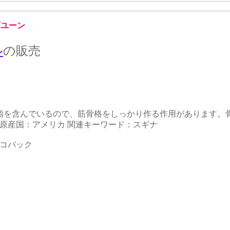
店ユーン
ル
の販売
脂を含んでいるので、筋骨格をしっかり作る作用があります。
 原産国：アメリカ 関連キーワード：スギナ
エコパック